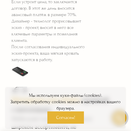
Если устроит цена, то заключается
договор. В этот же день вносится
авансовый платёж в размере 70%.
Дизайнер - технолог прорисовывает
эскиз - проект, вносит в него все
ключевые параметры и пожелания
клиента.
После согласования индивидуального
эскиз-проекта, ваша мягкая кровать
запускаются в работу.
Мы используем куки-файлы (cookies).
Материалы для обивки
кроватей
Запретить обработку cookies можно в настройках вашего
с изголовьем:
браузера.
Согласен!
Мебельная ткань представлена в
широком ассортименте, не