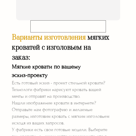
Гарантия 36 месяцев
Доставка* и
монтаж* в подарок!
Телефон:
КУПИТЬ КРОВАТИ С МЯГКИМ
ИЗГОЛОВЬЕМ НА ЗАКАЗ
Варианты изготовления
мягких
В ЕКАТЕРИНБУРГЕ
кроватей с изголовьем на
Отправить заявку
заказ:
Я принимаю
Положение
и даю
Согласие
Мягкие кровати по вашему
на обработку персональных данных.
РАССЧИТАТЬ СТОИМОСТЬ ⟶
эскиз-проекту
Есть готовый эскиз - проект стильной кровати?
Технологи фабрики нарисуют кровать вашей
мечты и отправят на производство.
Нашли изображение кровати в интернете?
Отправьте нам фотографию и желаемые
размеры, изготовим кровать с мягким изголовьем
исходя из ваших запросов.
У фабрики есть свои готовые модели. Выберите