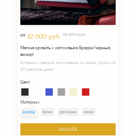
от
36 500 руб.
32 000 руб.
Мягкая кровать с изголовьем Брерра (черный,
велюр)
Кровать с мягким изголовьем на заказ. Сроки от
20 рабочих дней.
Цвет
Материал
велюр
флок
рогожка
кожа
ЗАКАЗАТЬ