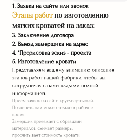
1. Заявка на сайте или звонок
Этапы работ
по изготовлению
мягких кроватей на заказ:
3. Заключение договора
Транспортировка
2. Выезд замерщика на адрес
мебели собст.
транспортом
4. *Прорисовка эскиз - проекта
Работаем официально
5. Изготовление кровати
по договору
Представляем вашему вниманию описание
этапов работ нашей фабрики, чтобы вы,
сотрудничая с нами владели полной
информацией.
Приём заявок на сайте круглосуточный.
Позвонить нам можно только в рабочее
время.
Гарантия на все
Замерщик приезжает с образцами
изделия 36 месяцев
материалов, снимает размеры,
Оплата работы
просчитывает стоимость кровати.
по факту