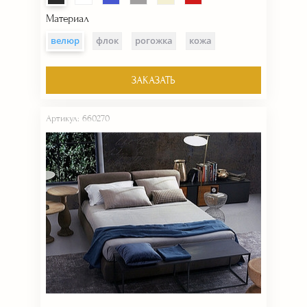
Материал
велюр
флок
рогожка
кожа
ЗАКАЗАТЬ
Артикул: 660270