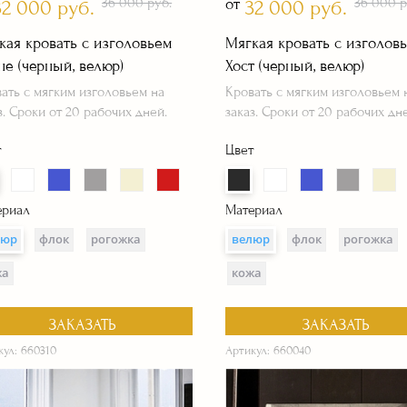
36 000 руб.
от
36 000 р
32 000 руб.
32 000 руб.
кая кровать с изголовьем
Мягкая кровать с изголов
не (черный, велюр)
Хост (черный, велюр)
ать с мягким изголовьем на
Кровать с мягким изголовьем 
з. Сроки от 20 рабочих дней.
заказ. Сроки от 20 рабочих дн
РАССЧИТАТЬ СТОИМОСТЬ ⟶
т
Цвет
ериал
Материал
люр
флок
рогожка
велюр
флок
рогожка
жа
кожа
ЗАКАЗАТЬ
ЗАКАЗАТЬ
кул: 660310
Артикул: 660040