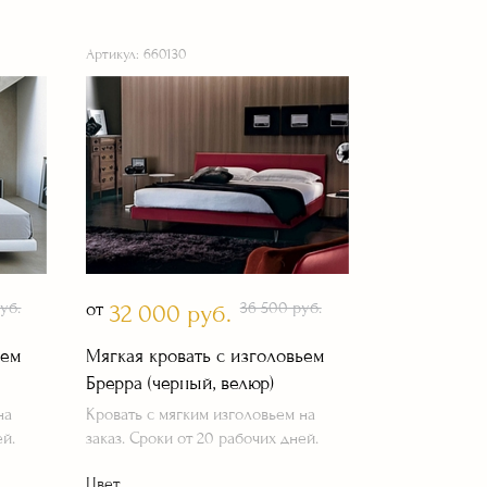
Артикул: 660130
уб.
от
36 500 руб.
32 000 руб.
ьем
Мягкая кровать с изголовьем
Брерра (черный, велюр)
на
Кровать с мягким изголовьем на
ей.
заказ. Сроки от 20 рабочих дней.
Цвет