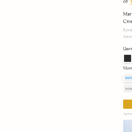
от
В ИЖЕВСКЕ
Мяг
Сто
Кров
зака
Цве
Мат
ве
ко
Арти