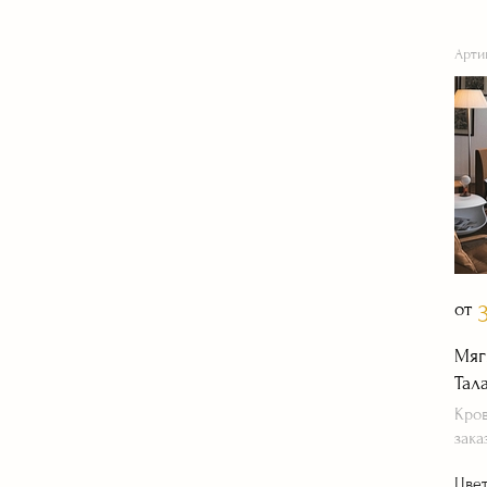
из кожи или тканей и доставкой на дом.
Арти
0
2
Изменение готовых кроватей
по форме и виду
от
Мяг
Тал
Кров
зака
0
3
Цве