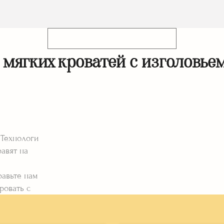
мягких кроватей с изголовье
 Технологи
авят на
равьте нам
ровать с
е вид