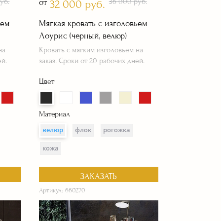
уб.
от
36 000 руб.
32 000 руб.
ьем
Мягкая кровать с изголовьем
Лоурис (черный, велюр)
на
Кровать с мягким изголовьем на
ей.
заказ. Сроки от 20 рабочих дней.
Цвет
Материал
велюр
флок
рогожка
кожа
ЗАКАЗАТЬ
Артикул: 660270