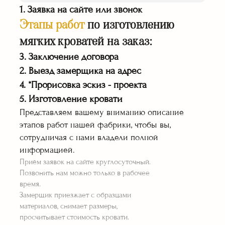
1. Заявка на сайте или звонок
Этапы работ
по изготовлению
мягких кроватей на заказ:
3. Заключение договора
Транспортировка
2. Выезд замерщика на адрес
мебели собст.
транспортом
4. *Прорисовка эскиз - проекта
Работаем официально
5. Изготовление кровати
по договору
Представляем вашему вниманию описание
этапов работ нашей фабрики, чтобы вы,
сотрудничая с нами владели полной
информацией.
Приём заявок на сайте круглосуточный.
Позвонить нам можно только в рабочее
время.
Гарантия на все
Замерщик приезжает с образцами
изделия 36 месяцев
материалов, снимает размеры,
Оплата работы
просчитывает стоимость кровати.
по факту