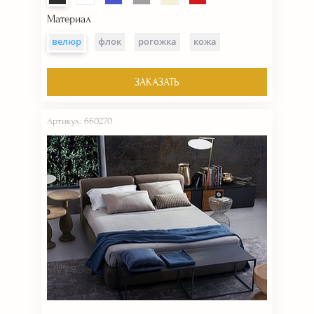
Материал
велюр
флок
рогожка
кожа
ЗАКАЗАТЬ
Артикул: 660270