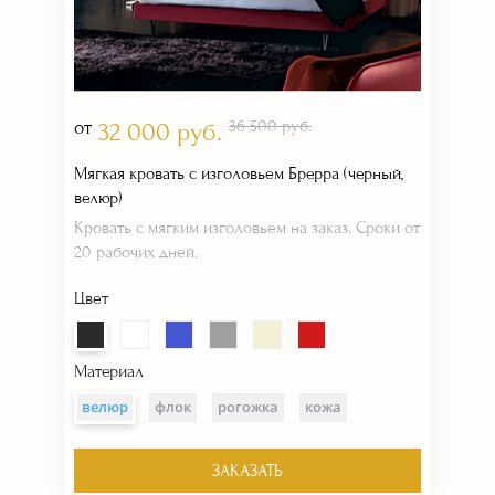
от
36 500 руб.
32 000 руб.
Мягкая кровать с изголовьем Брерра (черный,
велюр)
Кровать с мягким изголовьем на заказ. Сроки от
20 рабочих дней.
Цвет
Материал
велюр
флок
рогожка
кожа
ЗАКАЗАТЬ