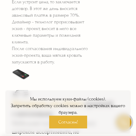
Если устроит цена, то заключается
договор. В этот же день вносится
авансовый платёж в размере 70%.
Дизайнер - технолог прорисовывает
эскиз - проект, вносит в него все
ключевые параметры и пожелания
клиента.
После согласования индивидуального
эскиз-проекта, ваша мягкая кровать
запускаются в работу.
Мы используем куки-файлы (cookies).
Материалы для обивки
кроватей
Запретить обработку cookies можно в настройках вашего
с изголовьем:
браузера.
Согласен!
Мебельная ткань представлена в
широком ассортименте, не