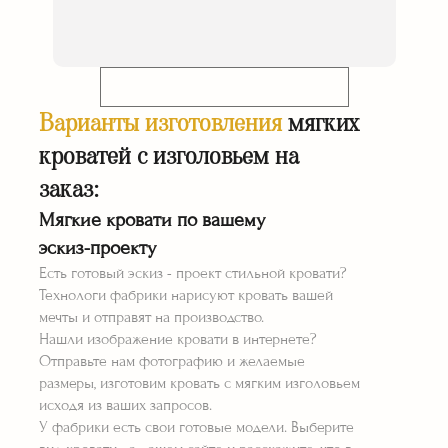
Гарантия 36 месяцев
Доставка* и
монтаж* в подарок!
Телефон:
КУПИТЬ КРОВАТИ С МЯГКИМ
ИЗГОЛОВЬЕМ НА ЗАКАЗ
Варианты изготовления
мягких
В ТУЛЕ
кроватей с изголовьем на
Отправить заявку
заказ:
Я принимаю
Положение
и даю
Согласие
Мягкие кровати по вашему
на обработку персональных данных.
РАССЧИТАТЬ СТОИМОСТЬ ⟶
эскиз-проекту
Есть готовый эскиз - проект стильной кровати?
Технологи фабрики нарисуют кровать вашей
мечты и отправят на производство.
Нашли изображение кровати в интернете?
Отправьте нам фотографию и желаемые
размеры, изготовим кровать с мягким изголовьем
исходя из ваших запросов.
У фабрики есть свои готовые модели. Выберите