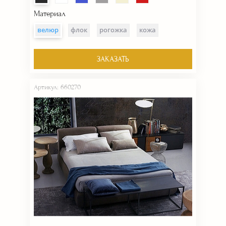
Материал
велюр
флок
рогожка
кожа
ЗАКАЗАТЬ
Артикул: 660270