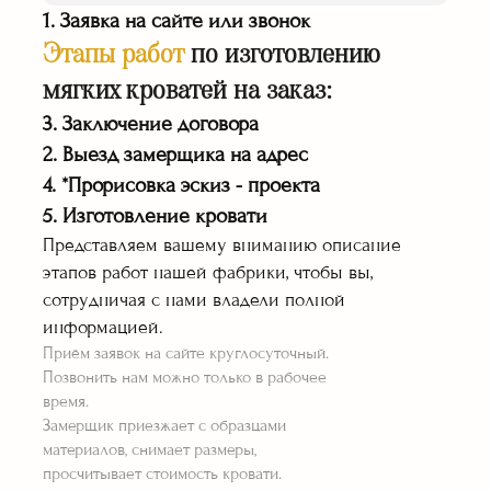
1. Заявка на сайте или звонок
Этапы работ
по изготовлению
мягких кроватей на заказ:
3. Заключение договора
Транспортировка
2. Выезд замерщика на адрес
мебели собст.
транспортом
4. *Прорисовка эскиз - проекта
Работаем официально
5. Изготовление кровати
по договору
Представляем вашему вниманию описание
этапов работ нашей фабрики, чтобы вы,
сотрудничая с нами владели полной
информацией.
Приём заявок на сайте круглосуточный.
Позвонить нам можно только в рабочее
время.
Гарантия на все
Замерщик приезжает с образцами
изделия 36 месяцев
материалов, снимает размеры,
Оплата работы
просчитывает стоимость кровати.
по факту