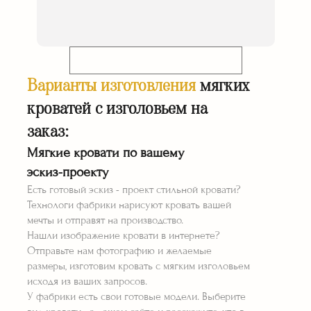
Гарантия 36 месяцев
Доставка* и
монтаж* в подарок!
Телефон:
КУПИТЬ КРОВАТИ С МЯГКИМ
ИЗГОЛОВЬЕМ НА ЗАКАЗ
Варианты изготовления
мягких
В УЛАН-УДЭ
кроватей с изголовьем на
Отправить заявку
заказ:
Я принимаю
Положение
и даю
Согласие
Мягкие кровати по вашему
на обработку персональных данных.
РАССЧИТАТЬ СТОИМОСТЬ ⟶
эскиз-проекту
Есть готовый эскиз - проект стильной кровати?
Технологи фабрики нарисуют кровать вашей
мечты и отправят на производство.
Нашли изображение кровати в интернете?
Отправьте нам фотографию и желаемые
размеры, изготовим кровать с мягким изголовьем
исходя из ваших запросов.
У фабрики есть свои готовые модели. Выберите