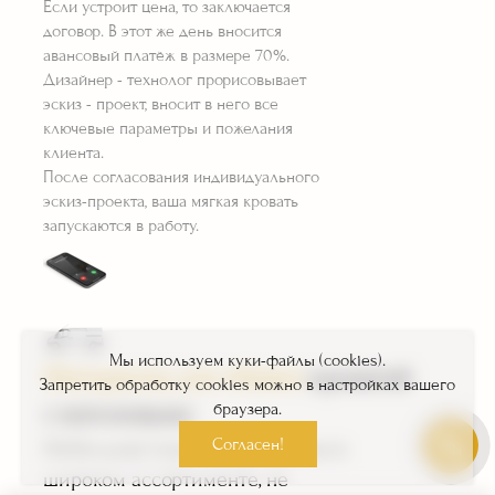
Если устроит цена, то заключается
договор. В этот же день вносится
авансовый платёж в размере 70%.
Дизайнер - технолог прорисовывает
эскиз - проект, вносит в него все
ключевые параметры и пожелания
клиента.
После согласования индивидуального
эскиз-проекта, ваша мягкая кровать
запускаются в работу.
Мы используем куки-файлы (cookies).
Материалы для обивки
кроватей
Запретить обработку cookies можно в настройках вашего
с изголовьем:
браузера.
Согласен!
Мебельная ткань представлена в
широком ассортименте, не